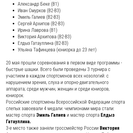
Александр Беке (В1)
Иван Смурков (В2-В3)
Эмиль Галиев (В2-В3)
Сергей Архипов (В2-В3)
Ирина Лаврова (В1)
Виктория Архипова (В2-В3)
Елдыз Гатауллина (В2-В3)
Ульяна Тафинцева (юниорка до 23 лет)
20 мая прошли соревнования в первом виде программы -
быстрые шашки. Всего были проведены 3 турнира с
участием в каждом спортсменов всех нозологий: с
нарушением зрения, слуха и опорно-двигательного
аппарата; среди мужчин, женщин и среди юниоров,
юниорок.
Российские спортсмены Всероссийской Федерации спорта
слепых завоевали 4 медали: чемпионами мира стали:
мастер спорта
Эмиль Галиев
и мастер спорта
Елдыз
Гатауллина.
3-е место также заняли гроссмейстер России
Виктория