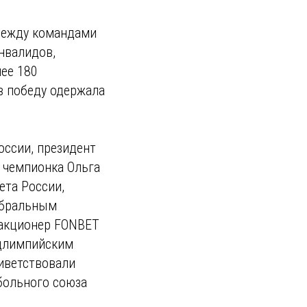
 между командами
нвалидов,
лее 180
в победу одержала
оссии, президент
 чемпионка Ольга
ета России,
ебральным
 акционер FONBET
рдлимпийским
иветствовали
больного союза