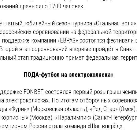
нований превысило 1700 человек.
ёт пятый, юбилейный сезон турнира «Стальная воля».
ероссийских соревнований на федеральной территори
и поддержке компании «ЕВРАЗ» состоятся фестивали 
Второй этап соревнований впервые пройдёт в Санкт
альный этап традиционно примет федеральная террит
ПОДА-футбол на электроколяска
х
поддержке FONBET состоялся первый розыгрыш чемп
на электроколясках. По итогам отборочных соревно
ы «Фурия» (Московская область), «Ред Стар» (Омск)
Скорпионы» (Москва), «Паралимпик» (Санкт-Петербург
 чемпионом России стала команда «Шаг вперёд».