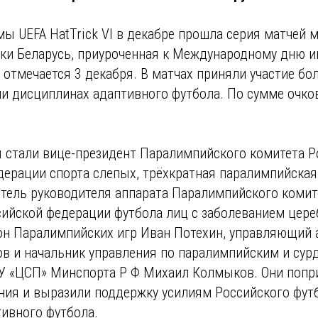
мы UEFA HatTrick VI в декабре прошла серия матчей
ики Беларусь, приуроченная к Международному дню и
отмечается 3 декабря. В матчах приняли участие бо
ми дисциплинах адаптивного футбола. По сумме очко
я стали вице-президент Паралимпийского комитета Р
дерации спорта слепых, трёхкратная паралимпийская
итель руководителя аппарата Паралимпийского комит
сийской федерации футбола лиц с заболеванием цер
он Паралимпийских игр Иван Потехин, управляющий
ов и начальник управления по паралимпийским и су
У «ЦСП» Минспорта Р Ф Михаил Колмыков. Они попр
ания и выразили поддержку усилиям Российского фут
тивного футбола.