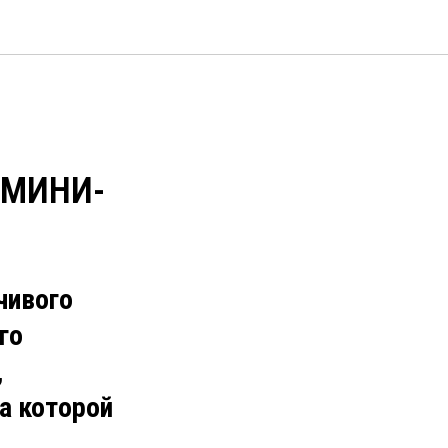
-МИНИ-
чивого
го
,
а которой