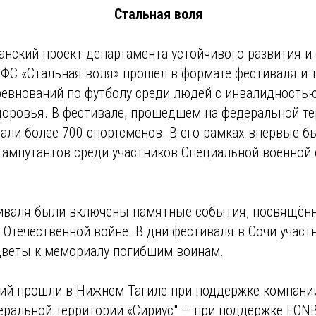
Стальная воля
анский проект департамента устойчивого развития и
ФС «Стальная воля» прошёл в формате фестиваля и т
ревнований по футболу среди людей с инвалидность
оровья. В фестивале, прошедшем на федеральной т
вали более 700 спортсменов. В его рамках впервые б
 ампутантов среди участников Специальной военной
иваля были включены памятные события, посвящён
Отечественной войне. В дни фестиваля в Сочи участ
цветы к мемориалу погибшим воинам.
ий прошли в Нижнем Тагиле при поддержке компании
еральной территории «Сириус" — при поддержке FON