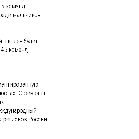
15 команд
среди мальчиков
й школе» будет
 45 команд.
риентированную
ностях. С февраля
ых
международный
х регионов России.