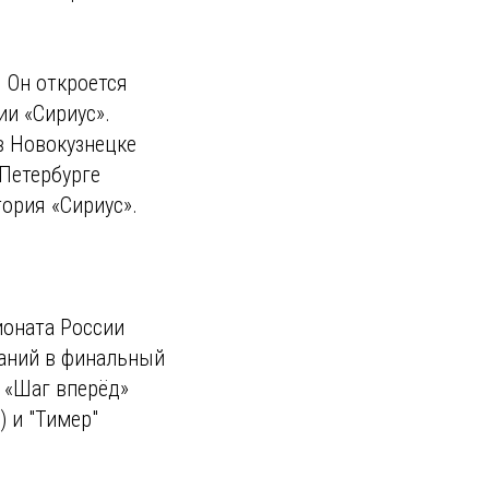
 Он откроется
и «Сириус».
в Новокузнецке
-Петербурге
ория «Сириус».
ионата России
ваний в финальный
, «Шаг вперёд»
) и "Тимер"