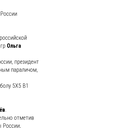
 России
ероссийской
игр
Ольга
ссии, президент
ьным параличом,
болу 5Х5 В1
ёв
.
дельно отметив
 России,