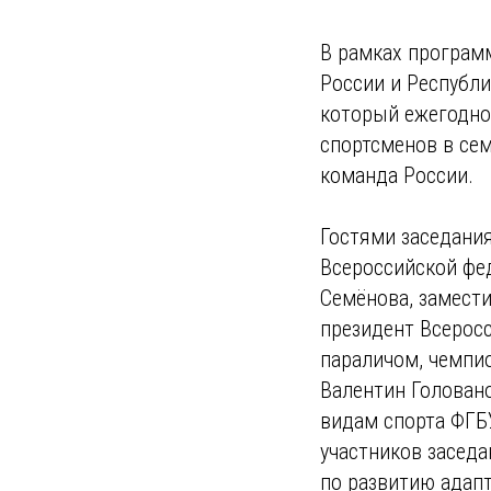
В рамках програм
России и Республ
который ежегодно 
спортсменов в се
команда России.
Гостями заседани
Всероссийской фе
Семёнова, замест
президент Всерос
параличом, чемпи
Валентин Голован
видам спорта ФГБ
участников засед
по развитию адап