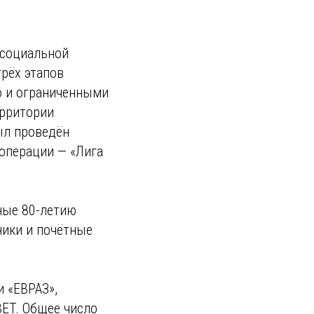
 социальной
рёх этапов
ю и ограниченными
ерритории
ыл проведён
 операции — «Лига
ные 80-летию
ники и почётные
 «ЕВРАЗ»,
BET. Общее число