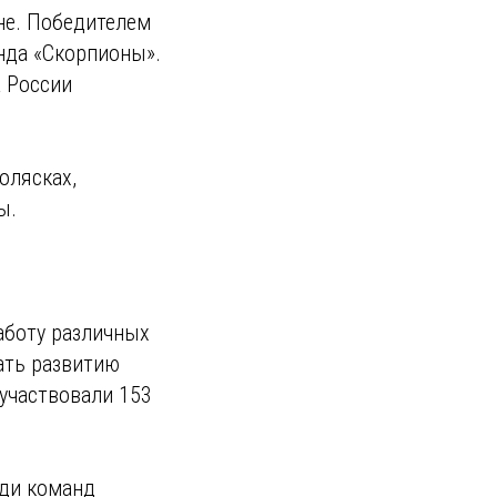
не. Победителем
нда «Скорпионы».
а России
олясках,
ы.
аботу различных
ать развитию
 участвовали 153
еди команд