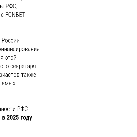
ры РФС,
ию FONBET
 России
финансирования
я этой
ого секретаря
зиастов также
ляемых
нности РФС
 в 2025 году