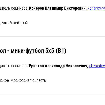
дитель семинара:
Кочеров Владимир Викторович,
ko4erov-v
к, Алтайский край
ол - мини-футбол 5х5 (В1)
дитель семинара:
Ерастов Александр Николаевич,
al.erast
нское, Московская область