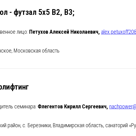
л - футзал 5х5 В2, В3;
венное лицо:
Петухов Алексей Николаевич,
alex.petuxoff20
нское, Московская область
рлифтинг
дитель семинара:
Флегентов Кирилл Сергеевич,
nachpower@m
ий район, с. Березники, Владимирская область, санаторий «Р