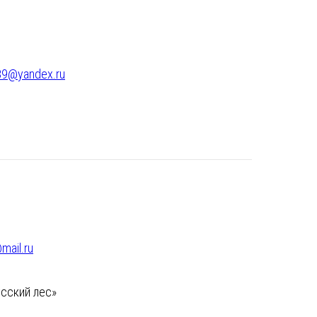
89@yandex.ru
ail.ru
усский лес»