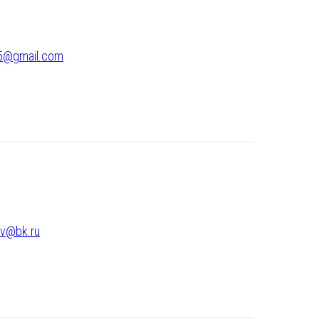
5@gmail.com
ev@bk.ru