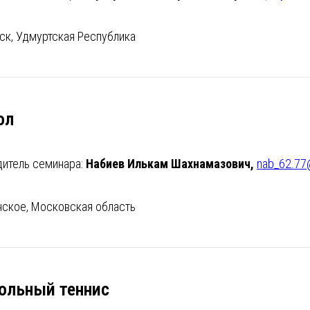
ск, Удмуртская Республика
ол
дитель семинара:
Набиев Илькам Шахнамазович,
nab_62.77@
нское, Московская область
ольный теннис