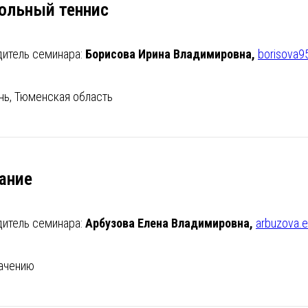
ольный теннис
дитель семинара:
Борисова Ирина Владимировна,
borisova9
нь, Тюменская область
ание
дитель семинара:
Арбузова Елена Владимировна,
arbuzova.
начению